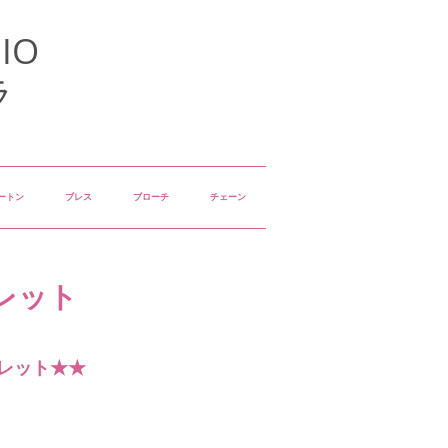
IO
ラ
ートン
ブレス
ブローチ
チェーン
レット
レット★★