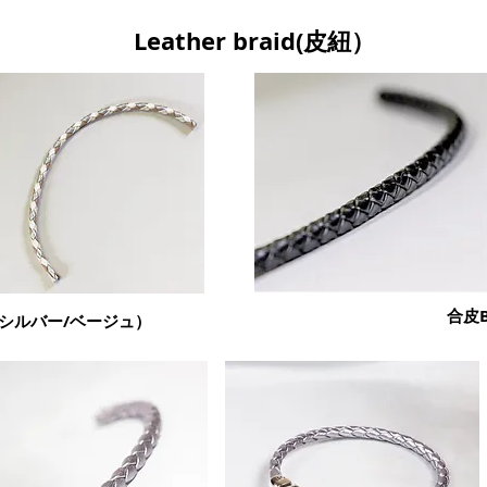
Leather braid(皮紐）
合皮B
/シルバー/ベージュ）