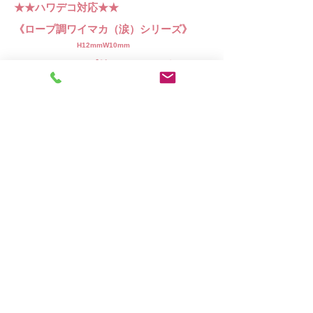
​★★ハワデコ対応★★​
​《ロープ調ワイマカ（涙）シリーズ》​
​
H12mmW10mm
​パット・クリップ付きイヤリング（S）​
​リング（S）11/13/15/17/19​