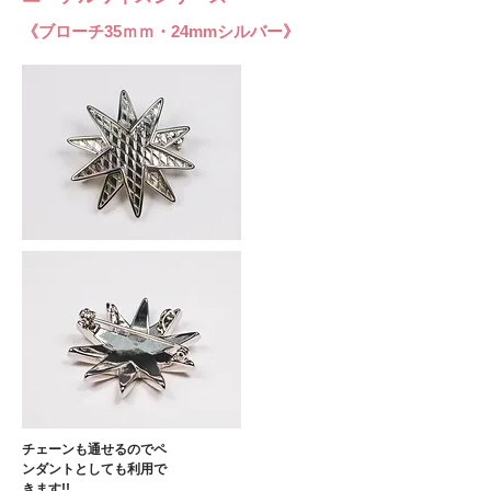
​《ブローチ35ｍｍ・24mmシルバー》
​チェーンも通せるのでペ
ンダント
としても利用で
きます!!